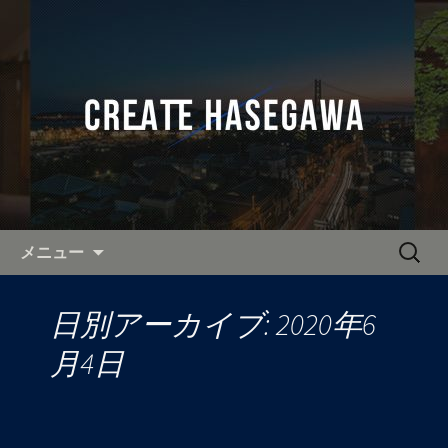
奈良・関西を中心に活動し、全国へ出
張可能なカメラマンをお探しなら「有
全国へ出張可能なカメラマン
限会社クリエイト長谷川」へ。
「クリエイト長谷川」の公式ブ
ログ
コンテンツへ移動
検
メニュー
索:
日別アーカイブ: 2020年6
月4日