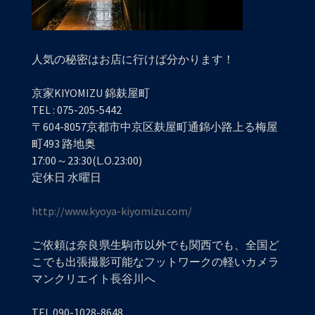
人気の秘密はお店に行けば分かります！
京家KIYOMIZU 錦麸屋町
TEL : 075-205-5442
〒604-8057京都市中京区麸屋町通錦小路上る梅屋
町493 路地奥
17:00～23:30(L.O.23:00)
定休日 水曜日
http://www.kyoya-kiyomizu.com/
ご依頼は奈良県生駒市以外でも関西でも、全国ど
こでも出張撮影可能なフットワークの軽いカメラ
マンクリエイト長谷川へ
TEL 090-1028-8648