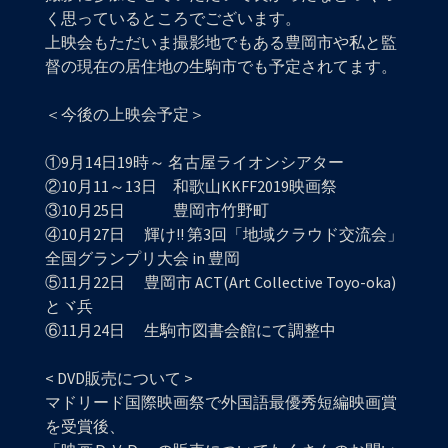
く思っているところでございます。
上映会もただいま撮影地でもある豊岡市や私と監
督の現在の居住地の生駒市でも予定されてます。
＜今後の上映会予定＞
①9月14日19時～ 名古屋ライオンシアター
②10月11～13日 和歌山KKFF2019映画祭
③10月25日 豊岡市竹野町
④10月27日 輝け!! 第3回「地域クラウド交流会」
全国グランプリ大会 in 豊岡
⑤11月22日 豊岡市 ACT(Art Collective Toyo-oka)
とヾ兵
⑥11月24日 生駒市図書会館にて調整中
< DVD販売について >
マドリード国際映画祭で外国語最優秀短編映画賞
を受賞後、