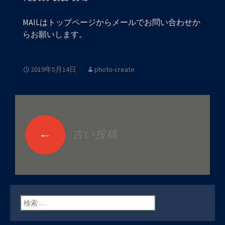
MAILはトップページからメールでお問い合わせか
らお願いします。
2019年5月14日
photo-create
←
古い投稿
投稿ナビゲーショ
ン
検索: