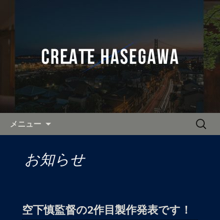
奈良・関西を中心に活動し、全国へ出
張可能なカメラマンをお探しなら「有
全国へ出張可能なカメラマン
限会社クリエイト長谷川」へ。
「クリエイト長谷川」の公式ブ
ログ
コンテンツへ移動
検
メニュー
索:
お知らせ
空下慎監督の2作目製作発表です！