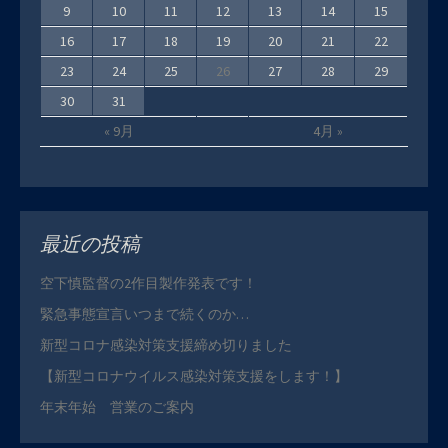
9
10
11
12
13
14
15
16
17
18
19
20
21
22
23
24
25
26
27
28
29
30
31
« 9月
4月 »
最近の投稿
空下慎監督の2作目製作発表です！
緊急事態宣言いつまで続くのか…
新型コロナ感染対策支援締め切りました
【新型コロナウイルス感染対策支援をします！】
年末年始 営業のご案内