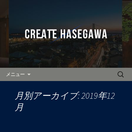
奈良・関西を中心に活動し、全国へ出
張可能なカメラマンをお探しなら「有
全国へ出張可能なカメラマン
限会社クリエイト長谷川」へ。
「クリエイト長谷川」の公式ブ
ログ
コンテンツへ移動
検
メニュー
索:
月別アーカイブ: 2019年12
月