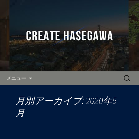
奈良・関西を中心に活動し、全国へ出
張可能なカメラマンをお探しなら「有
全国へ出張可能なカメラマン
限会社クリエイト長谷川」へ。
「クリエイト長谷川」の公式ブ
ログ
コンテンツへ移動
検
メニュー
索:
月別アーカイブ: 2020年5
月