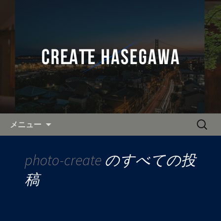
奈良・関西を中心に活動し、全国へ出
張可能なカメラマンをお探しなら「有
全国へ出張可能なカメラマン
限会社クリエイト長谷川」へ。
「クリエイト長谷川」の公式ブ
ログ
コンテンツへ移動
検
メニュー
索:
photo-create
のすべての投
稿