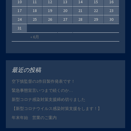
10
11
12
13
14
15
16
17
18
19
20
21
22
23
24
25
26
27
28
29
30
31
« 6月
最近の投稿
空下慎監督の2作目製作発表です！
緊急事態宣言いつまで続くのか…
新型コロナ感染対策支援締め切りました
【新型コロナウイルス感染対策支援をします！】
年末年始 営業のご案内